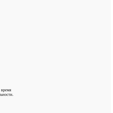
 время
льности.