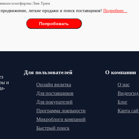
тником платформы Лин-Трим
 продвижение, легкие продажи и поиск поставщиков!
Подробнее...
Попробовать
Для пользователей
О компании
ез
ры и
Онлайн визитка
О нас
да-
Для поставщиков
Видеогид
Для покупателей
Блог
Программа лояльности
Карта сай
Микроблоги компаний
Быстрый поиск