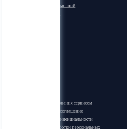
Чувашская
Микроблоги компаний
Республика -
Чувашия,
Быстрый поиск
Алтайский край,
Краснодарский
край,
Белгородская
О компании
область,
Астраханская
О нас
область,
Видеогид
Архангельская
область,
Блог
Амурская
область,
Карта сайта
Хабаровский
край,
Ставропольский
край,
Документы
Приморский
край,
Правила пользования сервисом
Красноярский
Лицензионное соглашение
край, Брянская
область,
Политика конфиденциальности
Владимирская
область,
Политика обработки персональных