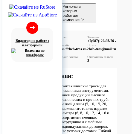
Регионы в
которых
работает
компания
Республика
Адыгея
ИНН
Возраст
Телефон
(Адыгея),
Видеогид по работе с
2130114651
12
+7(987)122-95-76 -
Республика
платформой
Количество
Веб-сайт
Почта
сотрудников
https://cheb-tros.ru/
cheb-tros@mail.ru
Башкортостан,
2-10 сотрудников
Республика
Принято заявок
Создано заявок
Отклонено заявок
Бурятия,
0
0
3
Республика
Алтай,
Описание компании:
Республика
Дагестан,
У нас можно приобрести сантехнические тросы для
Республика
прочистки канализации со сменными инструментами.
Ингушетия,
Мы занимаемся изготовлением продукции высшего
Кабардино-
класса для прочистки сантехнических и прочих труб.
Балкарская
Мы предлагаем решения разной длины (5, 10, 15, 20,
25, 30, 40 метров, а также можем изготовить изделие
Республика,
длиной до 80 метров) и диаметра (6, 8, 10, 12, 14, 16 и
Республика
20). В наличии большой ассортимент сменных
Калмыкия,
инструментов к тросам. Сотрудничаем с любыми
Республика
организациями в рамках индивидуальных договоров,
Карелия,
готовы согласовать удобные условия доставки. Гибкий