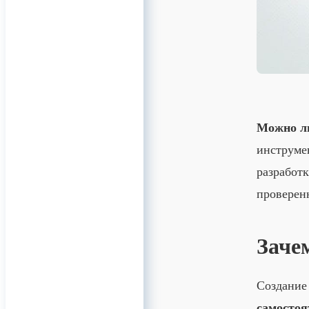
Можно ли
инструмен
разработк
проверен
Заче
Создание 
самостоя