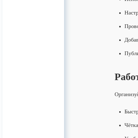
Настр
Пров
Добав
Публи
Рабо
Организуй
Быстр
Чётка