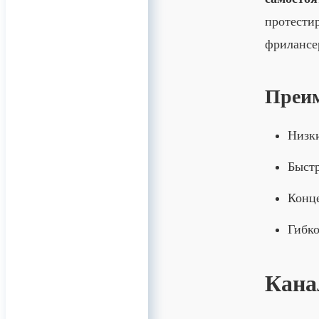
протестир
фрилансе
Преи
Низки
Быст
Конце
Гибко
Кана