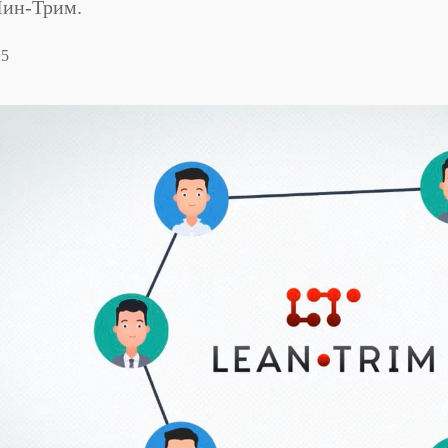
Лин-Трим.
25