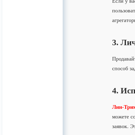
Если у ва
пользоват
агрегатор
3. Ли
Продавайт
способ за
4. Ис
Лин-Три
можете со
заявок. Э