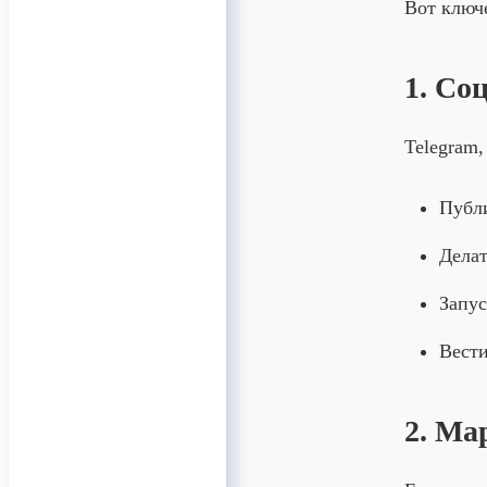
Вот ключ
1. Со
Telegram
Публи
Делат
Запус
Вести
2. Ма