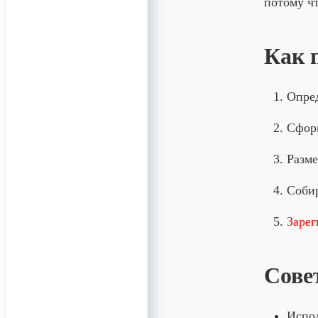
потому чт
Как 
Опред
Сформ
Разме
Собир
Зарег
Сове
Испол